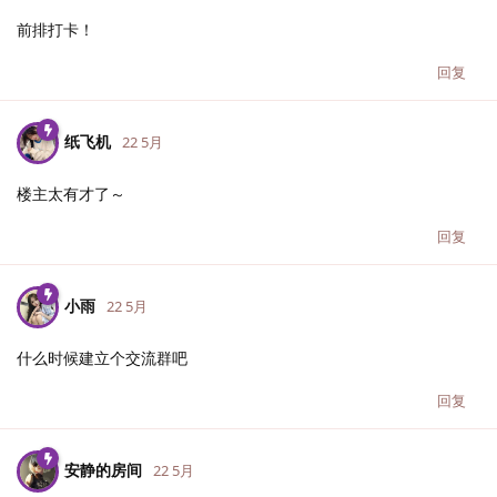
前排打卡！
回复
纸飞机
22 5月
楼主太有才了～
回复
小雨
22 5月
什么时候建立个交流群吧
回复
安静的房间
22 5月