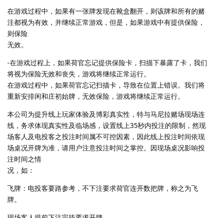
在游戏过程中，如果有一张牌发现在靴盒翻开，则该牌和所有的赌
注都视为有效，并继续正常游戏，但是，如果游戏中有提供保险，
则保险
无效。
-在游戏过程上，如果荷官忘记提供保险卡，扫描下暴露了卡，我们
将视为保险无效和丧失，游戏将继续正常运行。
在游戏过程中，如果荷官忘记扫描卡，导致在位置上错误。我们将
重新安排闲和庄初始牌，无效保险，游戏将继续正常运行。
本公司为提升线上玩家体验及博彩真实性，特与马尼拉赌场现场连
线，务求体现真实性及临场感，设置线上35秒内投注的限制，然现
场客人及电投客之投注时间属不可控因素，因此线上投注时间依现
场桌况开牌为准，请用户注意投注时间之掌控。因现场桌况影响投
注时间之情
况，如：
飞牌：电投客要路参考，不下注要求荷官连开数把牌，称之为飞
牌。
现场客人提前下注完毕要求开牌。