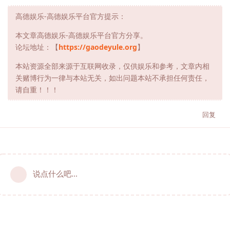
高德娱乐-高德娱乐平台官方提示：
本文章高德娱乐-高德娱乐平台官方分享。
论坛地址：【
https://gaodeyule.org
】
本站资源全部来源于互联网收录，仅供娱乐和参考，文章内相
关赌博行为一律与本站无关，如出问题本站不承担任何责任，
请自重！！！
回复
说点什么吧...