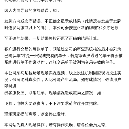
因人为而导致的发牌错误，如：
发牌方向或次序错误。不正确之显示或结果（此情况会发生于发牌
时连发两张或以上的牌）、本公司会按照正常的牌理”和次序还原
至正确的结果。一切结果将按还原至正确的结果计算。
客户进行交易的每张单子，须通过公司的审查系统核准后才会列为-
已确认单”才是一张完成交易的单子，若是审查没通过的单子将会被
系统进行单子作废动作，该张交易单子被列为交易失败的单子。
本公司采马尼拉赌场现场实况视频，线上投注机制因应现场投注实
况，保留绝对真实性，因此可能产生流局。如有此情况，敬请用户
即时进
线客服反应、取消注单。现场桌况造成流局之情况，如：
飞牌：电投客要路参考，不下注要求荷官连开数把牌。
现场玩家提前离场，该桌停止发牌。
本网站为真人现场操作，若有操作失误，请各位会员见谅。