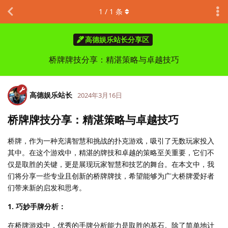
1
/
1
条
高德娱乐站长分享区
桥牌牌技分享：精湛策略与卓越技巧
高德娱乐站长
2024年3月16日
桥牌牌技分享：精湛策略与卓越技巧
桥牌，作为一种充满智慧和挑战的扑克游戏，吸引了无数玩家投入
其中。在这个游戏中，精湛的牌技和卓越的策略至关重要，它们不
仅是取胜的关键，更是展现玩家智慧和技艺的舞台。在本文中，我
们将分享一些专业且创新的桥牌牌技，希望能够为广大桥牌爱好者
们带来新的启发和思考。
1. 巧妙手牌分析：
在桥牌游戏中，优秀的手牌分析能力是取胜的基石。除了简单地计