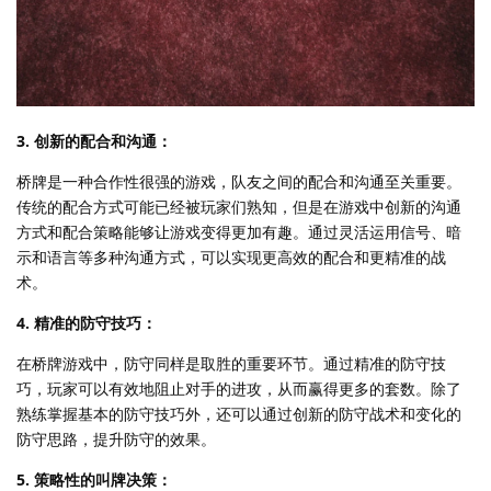
3. 创新的配合和沟通：
桥牌是一种合作性很强的游戏，队友之间的配合和沟通至关重要。
传统的配合方式可能已经被玩家们熟知，但是在游戏中创新的沟通
方式和配合策略能够让游戏变得更加有趣。通过灵活运用信号、暗
示和语言等多种沟通方式，可以实现更高效的配合和更精准的战
术。
4. 精准的防守技巧：
在桥牌游戏中，防守同样是取胜的重要环节。通过精准的防守技
巧，玩家可以有效地阻止对手的进攻，从而赢得更多的套数。除了
熟练掌握基本的防守技巧外，还可以通过创新的防守战术和变化的
防守思路，提升防守的效果。
5. 策略性的叫牌决策：