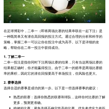
在足球博彩中，二串一（即将两场比赛的结果串联在一起下注）是
一种既简单又有潜在高回报的投注方式。通过合理的分析和科学的
策略，掌握二串一可以让你在投注中成为高手。以下是详细的攻
略，帮助你在二串一投注中获得成功。
1. 了解二串一
二串一投注是指你同时下注两场比赛的结果，只有当这两场比赛的
结果都正确时，你才能赢得投注。由于二串一的赔率是两场比赛赔
率的乘积，因此它的潜在回报要高于单场投注，但风险也更大。
2. 赛事选择
选择合适的赛事是成功的第一步。以下是一些选择赛事的建议：
熟悉的联赛：选择你熟悉的联赛和球队，这样你对比赛的了解
更多，预测更准确。
稳健的比赛：避免选择不确定性高的比赛，优先考虑实力差距