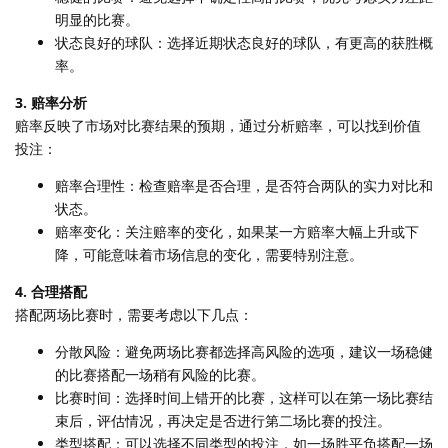
明显的比赛。
状态良好的球队：选择近期状态良好的球队，有更高的获胜概
率。
3. 赔率分析
赔率反映了市场对比赛结果的预期，通过分析赔率，可以找到价值
投注：
赔率合理性：检查赔率是否合理，是否符合两队的实力对比和
状态。
赔率变化：关注赔率的变化，如果某一方赔率大幅上升或下
降，可能意味着市场信息的变化，需要特别注意。
4. 合理搭配
搭配两场比赛时，需要考虑以下几点：
分散风险：避免两场比赛都选择高风险的选项，建议一场稳健
的比赛搭配一场稍有风险的比赛。
比赛时间：选择时间上错开的比赛，这样可以在第一场比赛结
束后，评估情况，再决定是否进行第二场比赛的投注。
类型搭配：可以选择不同类型的投注，如一场胜平负搭配一场