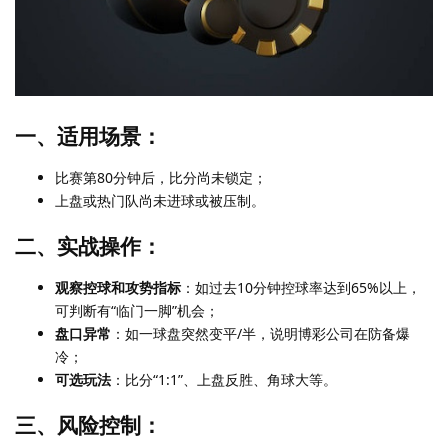
一、适用场景：
比赛第80分钟后，比分尚未锁定；
上盘或热门队尚未进球或被压制。
二、实战操作：
观察控球和攻势指标
：如过去10分钟控球率达到65%以上，
可判断有“临门一脚”机会；
盘口异常
：如一球盘突然变平/半，说明博彩公司在防备爆
冷；
可选玩法
：比分“1:1”、上盘反胜、角球大等。
三、风险控制：