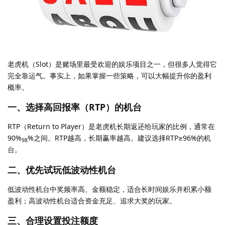
老虎机（Slot）是赌场里最受欢迎的娱乐项目之一，但很多人觉得它
完全靠运气。事实上，如果掌握一些策略，可以大幅提升你的盈利
概率。
一、选择高回报率（RTP）的机台
RTP（Return to Player）是老虎机长期返还给玩家的比例，通常在
90%
%之间。RTP越高，长期赢率越高。建议选择RTP≥96%的机
98
台。
二、优先试玩低波动性机台
低波动性机台中奖频率高、金额稳定，适合长时间娱乐并积累小额
盈利；高波动性机台适合资金充足、追求大奖的玩家。
三、合理设置投注额度