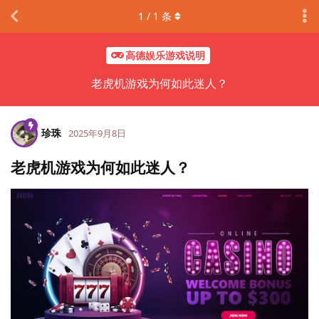
1
/
1
条
高德娱乐游戏说明
老虎机游戏为何如此迷人？
珍珠
2025年9月8日
老虎机游戏为何如此迷人？