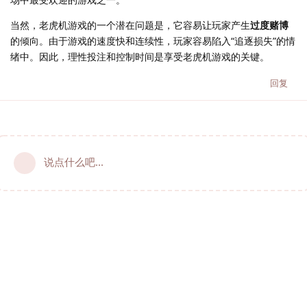
当然，老虎机游戏的一个潜在问题是，它容易让玩家产生
过度赌博
的倾向。由于游戏的速度快和连续性，玩家容易陷入“追逐损失”的情
绪中。因此，理性投注和控制时间是享受老虎机游戏的关键。
回复
说点什么吧...