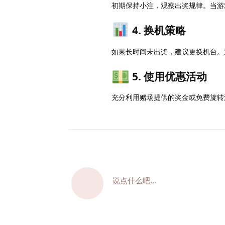
初期保持小注，观察出奖规律。当游
4. 换机策略
如果长时间未出奖，建议更换机台。
5. 使用优惠活动
充分利用赌场提供的奖金或免费旋转
说点什么吧...