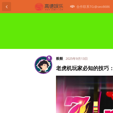
合作联系TG:@seo8686
般般
2025年9月13日
老虎机玩家必知的技巧