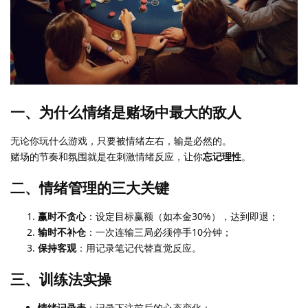
一、为什么情绪是赌场中最大的敌人
无论你玩什么游戏，只要被情绪左右，输是必然的。
赌场的节奏和氛围就是在刺激情绪反应，让你
忘记理性
。
二、情绪管理的三大关键
赢时不贪心
：设定目标赢额（如本金30%），达到即退；
输时不补仓
：一次连输三局必须停手10分钟；
保持客观
：用记录笔记代替直觉反应。
三、训练法实操
情绪记录表
：记录下注前后的心态变化；