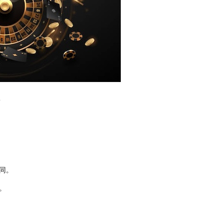
？
同。
。