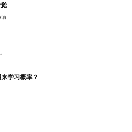
错觉
影响：
象
。
用来学习概率？