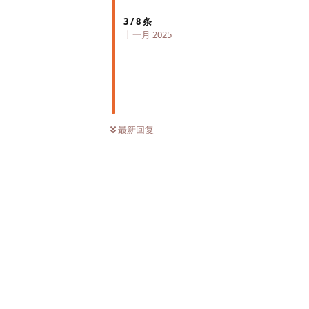
3
/
8
条
十一月 2025
最新回复