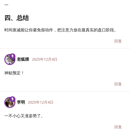
—
四、总结
时间衰减能让你避免假动作，把注意力放在最真实的盘口阶段。
回复
老狐狸
2025年12月4日
神贴预定！
回复
李明
2025年12月4日
一不小心又涨姿势了。
回复