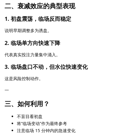
二、衰减效应的典型表现
1. 初盘震荡，临场反而稳定
说明早期调整多为诱盘。
2. 临场单方向快速下降
代表真实投注力量集中涌入。
3. 临场盘口不动，但水位快速变化
这是风险控制动作。
—
三、如何利用？
不盲目看初盘
将“临场变动”作为最终参考
注意临场 15 分钟内的急速变化