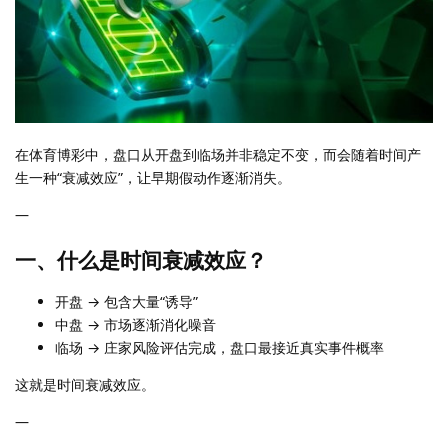
在体育博彩中，盘口从开盘到临场并非稳定不变，而会随着时间产
生一种“衰减效应”，让早期假动作逐渐消失。
—
一、什么是时间衰减效应？
开盘 → 包含大量“诱导”
中盘 → 市场逐渐消化噪音
临场 → 庄家风险评估完成，盘口最接近真实事件概率
这就是时间衰减效应。
—