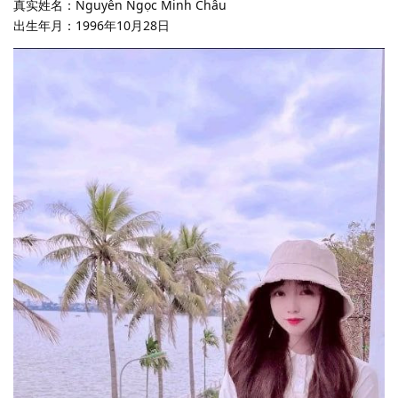
真实姓名：Nguyễn Ngọc Minh Châu
出生年月：1996年10月28日