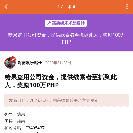
1
/
1
条
高德娱乐求助反馈
糖果盗用公司资金，提供线索者至抓到此人，奖励100万
PHP
高德娱乐站长
2023年8月28日
糖果盗用公司资金，提供线索者至抓到此
人，奖励100万PHP
发布日期：2023.8.28，由高德娱乐平台官方发布
外号：糖果
国籍：越南
护照号码：C3405437