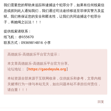
我们需要您的帮助来追踪和逮捕这个犯罪分子，如果有任何线索信
息或抓到此人通知我们，我们通过司法途径移送至菲律宾警方及监
狱。我们将保证您的安全和匿名性，让我们共同追捕这个犯罪分
子，将她绳之以法！！！
提供线索请联系：
纸飞机： @li55670
联系方式：09369814816 小李
高德娱乐-高德娱乐平台官方提示：
本文章高德娱乐-高德娱乐平台官方分享。
论坛地址：【
https://gaodeyule.org
】
本站资源全部来源于互联网收录，仅供娱乐和参考，文章内相
关赌博行为一律与本站无关，如出问题本站不承担任何责任，
请自重！！！
回复