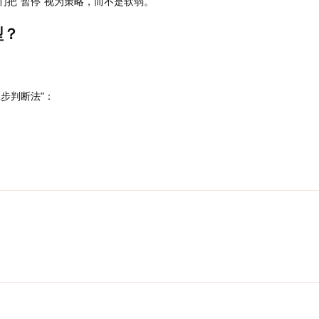
们把“暂停”视为策略，而不是软弱。
型？
；
步判断法”：