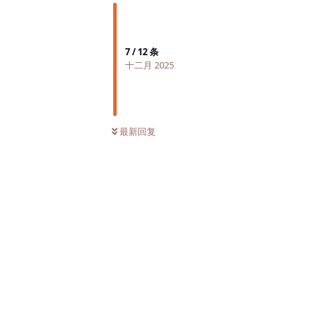
7
/
12
条
十二月 2025
最新回复