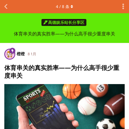
4
/
8
条
高德娱乐站长分享区
体育串关的真实胜率——为什么高手很少重度串关
橙橙
8 1月
体育串关的真实胜率——为什么高手很少重
度串关