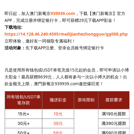
即日起，加入澳门新葡京
939939.com
，下载【澳门新葡京】官方
APP，完成注册并绑定银行卡，即可获赠29元下载APP彩金！
下载地址:
https://14.128.46.240:4595/meilijianhezhongguo/gg008.php
立即体验，邀好友一同领取专属福利！
活动对象：
先下载APP注册、登录会员账号绑定银行卡
凡是使用所有钱包或USDT单笔充值15元起的会员，即可申请以小博
大彩金！最高获赠8639元，人人都有参与一次以小搏大的机会！出
款金额无上限，澳門新葡京939939.com邀您爆巨奖！