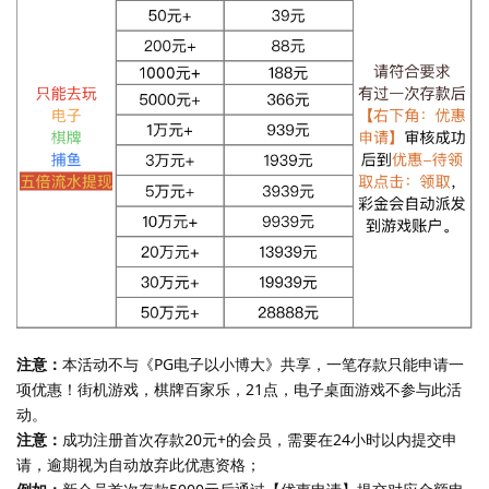
注意：
本活动不与《PG电子以小博大》共享，一笔存款只能申请一
项优惠！街机游戏，棋牌百家乐，21点，电子桌面游戏不参与此活
动。
注意：
成功注册首次存款20元+的会员，需要在24小时以内提交申
请，逾期视为自动放弃此优惠资格；