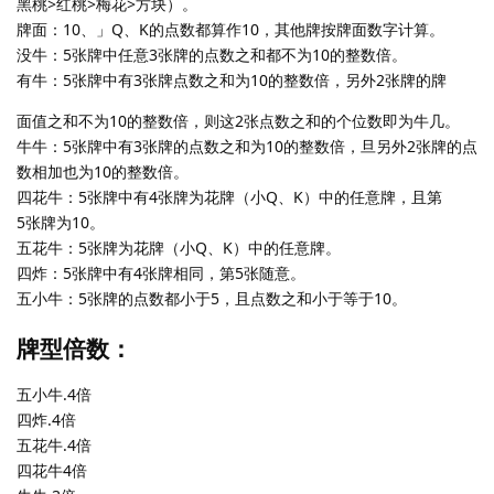
黑桃>红桃>梅花>方块）。
牌面：10、」Q、K的点数都算作10，其他牌按牌面数字计算。
没牛：5张牌中任意3张牌的点数之和都不为10的整数倍。
有牛：5张牌中有3张牌点数之和为10的整数倍，另外2张牌的牌
面值之和不为10的整数倍，则这2张点数之和的个位数即为牛几。
牛牛：5张牌中有3张牌的点数之和为10的整数倍，旦另外2张牌的点
数相加也为10的整数倍。
四花牛：5张牌中有4张牌为花牌（小Q、K）中的任意牌，且第
5张牌为10。
五花牛：5张牌为花牌（小Q、K）中的任意牌。
四炸：5张牌中有4张牌相同，第5张随意。
五小牛：5张牌的点数都小于5，且点数之和小于等于10。
牌型倍数：
五小牛.4倍
四炸.4倍
五花牛.4倍
四花牛4倍