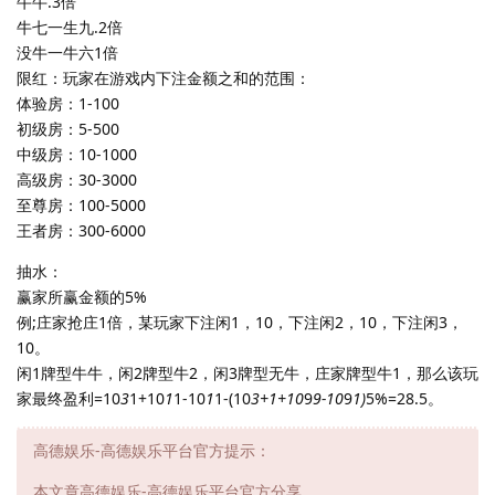
牛牛.3倍
牛七一生九.2倍
没牛一牛六1倍
限红：玩家在游戏内下注金额之和的范围：
体验房：1-100
初级房：5-500
中级房：10-1000
高级房：30-3000
至尊房：100-5000
王者房：300-6000
抽水：
赢家所赢金额的5%
例;庄家抢庄1倍，某玩家下注闲1，10，下注闲2，10，下注闲3，
10。
闲1牌型牛牛，闲2牌型牛2，闲3牌型无牛，庄家牌型牛1，那么该玩
家最终盈利=10
3
1+10
1
1-10
1
1-(10
3+1+10
9
9-10
9
1)
5%=28.5。
高德娱乐-高德娱乐平台官方提示：
本文章高德娱乐-高德娱乐平台官方分享。