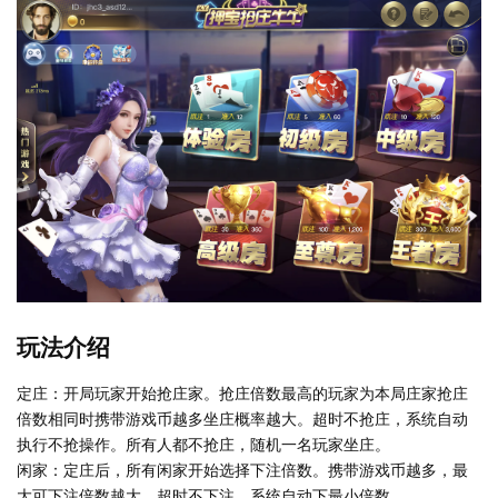
玩法介绍
定庄：开局玩家开始抢庄家。抢庄倍数最高的玩家为本局庄家抢庄
倍数相同时携带游戏币越多坐庄概率越大。超时不抢庄，系统自动
执行不抢操作。所有人都不抢庄，随机一名玩家坐庄。
闲家：定庄后，所有闲家开始选择下注倍数。携带游戏币越多，最
大可下注倍数越大，超时不下注，系统自动下最小倍数。