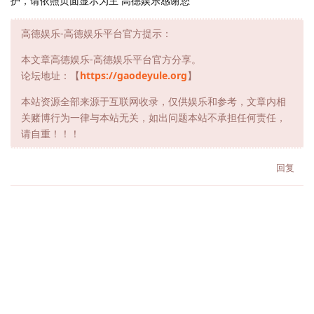
护，请依照页面显示为主 高德娱乐感谢您
高德娱乐-高德娱乐平台官方提示：
本文章高德娱乐-高德娱乐平台官方分享。
论坛地址：【
https://gaodeyule.org
】
本站资源全部来源于互联网收录，仅供娱乐和参考，文章内相
关赌博行为一律与本站无关，如出问题本站不承担任何责任，
请自重！！！
回复