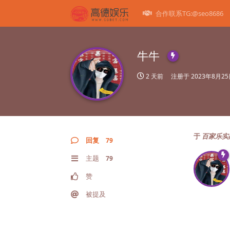
合作联系TG:@seo8686
牛牛
2 天前
注册于
2023年8月2
于
百家乐实
回复
79
主题
79
赞
被提及