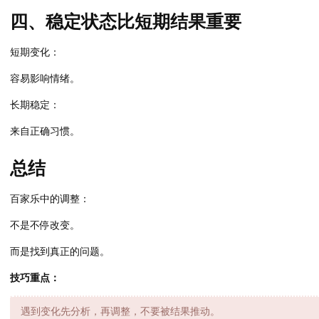
四、稳定状态比短期结果重要
短期变化：
容易影响情绪。
长期稳定：
来自正确习惯。
总结
百家乐中的调整：
不是不停改变。
而是找到真正的问题。
技巧重点：
遇到变化先分析，再调整，不要被结果推动。