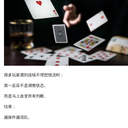
很多玩家遇到连续不理想情况时：
第一反应不是调整状态。
而是马上改变所有判断。
结果：
越操作越混乱。