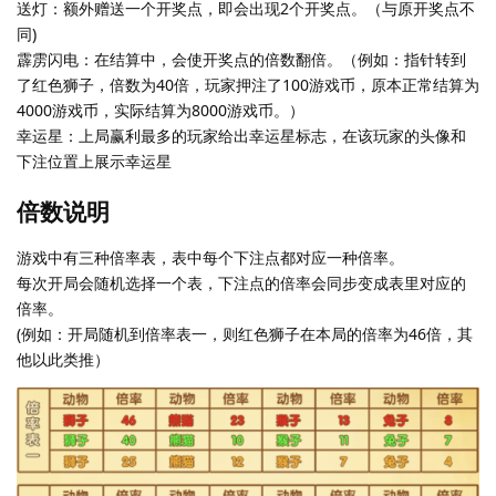
送灯：额外赠送一个开奖点，即会出现2个开奖点。（与原开奖点不
同)
霹雳闪电：在结算中，会使开奖点的倍数翻倍。（例如：指针转到
了红色狮子，倍数为40倍，玩家押注了100游戏币，原本正常结算为
4000游戏币，实际结算为8000游戏币。）
幸运星：上局赢利最多的玩家给出幸运星标志，在该玩家的头像和
下注位置上展示幸运星
倍数说明
游戏中有三种倍率表，表中每个下注点都对应一种倍率。
每次开局会随机选择一个表，下注点的倍率会同步变成表里对应的
倍率。
(例如：开局随机到倍率表一，则红色狮子在本局的倍率为46倍，其
他以此类推）