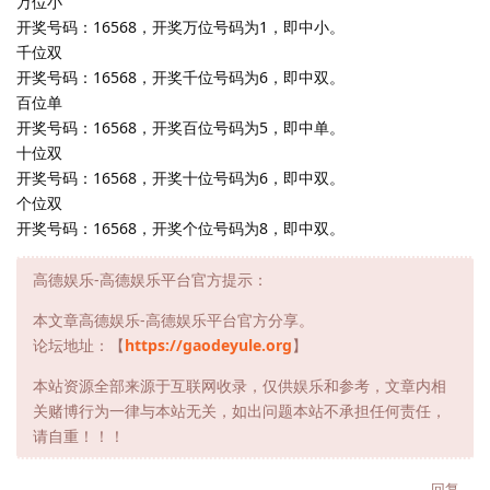
万位小
开奖号码：16568，开奖万位号码为1，即中小。
千位双
开奖号码：16568，开奖千位号码为6，即中双。
百位单
开奖号码：16568，开奖百位号码为5，即中单。
十位双
开奖号码：16568，开奖十位号码为6，即中双。
个位双
开奖号码：16568，开奖个位号码为8，即中双。
高德娱乐-高德娱乐平台官方提示：
本文章高德娱乐-高德娱乐平台官方分享。
论坛地址：【
https://gaodeyule.org
】
本站资源全部来源于互联网收录，仅供娱乐和参考，文章内相
关赌博行为一律与本站无关，如出问题本站不承担任何责任，
请自重！！！
回复