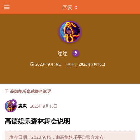
回复
崽崽
2023年9月16日
注册于
2023年9月16日
于
高德娱乐森林舞会说明
崽崽
2023年9月16日
高德娱乐森林舞会说明
发布日期：2023.9.16，由高德娱乐平台官方发布